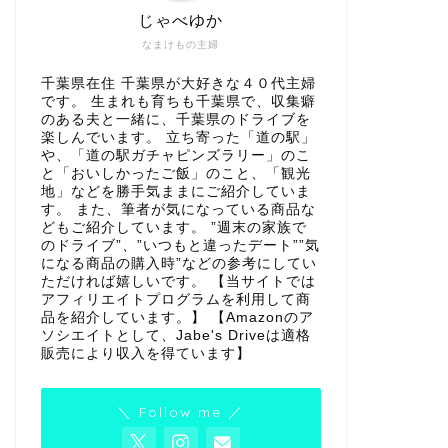
じゃべゆか
なまけもの主婦
千葉県在住 千葉県が大好きな４０代主婦
です。 生まれも育ちも千葉県で、収集癖
のある夫と一緒に、千葉県のドライブを
楽しんでいます。 立ち寄った「道の駅」
や、「道の駅ガチャピンズラリー」のこ
と「おいしかったご飯」のこと、「観光
地」などを勝手気ままにご紹介していま
す。 また、筆者が気になっている商品な
どもご紹介しています。 ”週末の家族で
のドライブ”、”いつもと違ったデート””気
になる商品の購入時”などの参考にしてい
ただければ嬉しいです。 【当サイトでは
アフィリエイトプログラムを利用して商
品を紹介しています。】 【Amazonのア
ソシエイトとして、Jabe's Driveは適格
販売により収入を得ています】
＼ Follow me ／