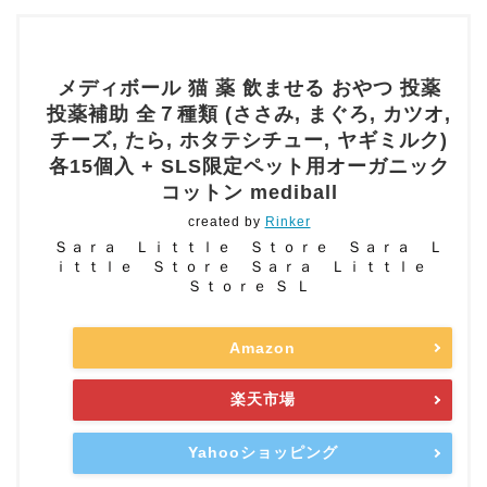
メディボール 猫 薬 飲ませる おやつ 投薬
投薬補助 全７種類 (ささみ, まぐろ, カツオ,
チーズ, たら, ホタテシチュー, ヤギミルク)
各15個入 + SLS限定ペット用オーガニック
コットン mediball
created by
Rinker
Ｓａｒａ Ｌｉｔｔｌｅ Ｓｔｏｒｅ Ｓａｒａ Ｌ
ｉｔｔｌｅ Ｓｔｏｒｅ Ｓａｒａ Ｌｉｔｔｌｅ
Ｓｔｏｒｅ Ｓ Ｌ
Amazon
楽天市場
Yahooショッピング