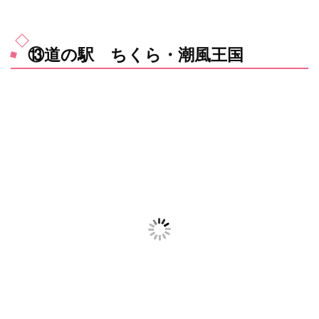
⑬道の駅 ちくら・潮風王国