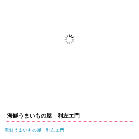
海鮮うまいもの屋 利左エ門
海鮮うまいもの屋 利左エ門