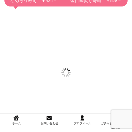
なめろう寿司 ￥424－ 金目鯛炙り寿司 ￥528－
ホーム
お問い合わせ
プロフィール
ガチャピンズラリー＆
道の駅