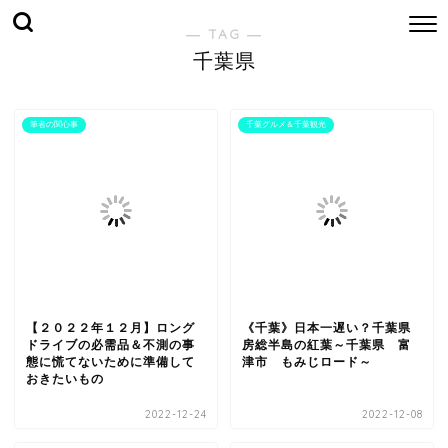
― TAG ―
千葉県
筆者の関心事
千葉グルメ＆千葉観光
【２０２２年１２月】ロング
《千葉》日本一遅い？千葉県
ドライブの必需品＆不測の事
房総半島の紅葉～千葉県 富
態に慌てないために準備して
津市 もみじロード～
おきたいもの
2022-12-24
2022-12-08