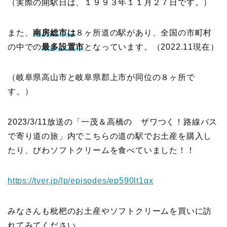
（実際の開駅日は、１９９３年１１月２７日です。）
また、
南房総市は
８ヶ所道の駅があり、全国の市町村
の中での
最多設置市
となっています。（2022.11現在）
（岐阜県高山市と岐阜県郡上市が同位の８ヶ所で
す。）
2023/3/11放送の「一茂＆高橋の ザワつく！路線バス
で寄り道の旅」内でこちらの道の駅でお土産を購入し
たり、びわソフトクリームを食べていました！！
https://tver.jp/lp/episodes/ep590lt1qx
みなさんも枇杷のお土産やソフトクリームを買いに訪
れてみてください。