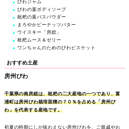
びわジャム
びわの葉ボディソープ
枇杷の葉バスパウダー
まろやかピーナッツバター
ウイスキー「房総」
枇杷ムース＆ゼリー
ワンちゃんのためのびわビスケット
おすすめ土産
房州びわ
千葉県の南房総は、枇杷の二大産地の一つであり、富
浦町は房州びわ栽培面積の７０％を占める「房州び
わ」を代表する産地です。
初夏の時期にしか味わえない房州びわを、ご親戚やお