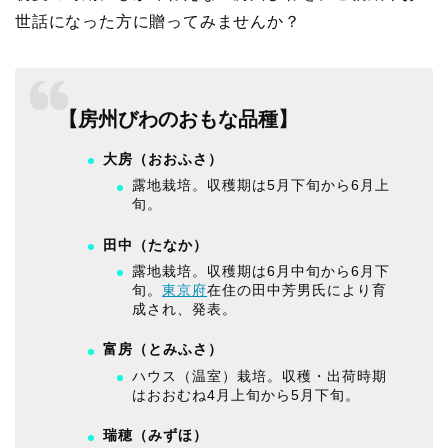
世話になった方に贈ってみませんか？
【房州びわのおもな品種】
大房（おおふさ）
露地栽培。収穫期は5月下旬から6月上
旬。
田中（たなか）
露地栽培。収穫期は6月中旬から6月下
旬。
東京府
在住の田中芳男氏により育
成され、発表。
富房（とみふさ）
ハウス（温室）栽培。収穫・出荷時期
はおおむね4月上旬から5月下旬。
瑞穂（みずほ）