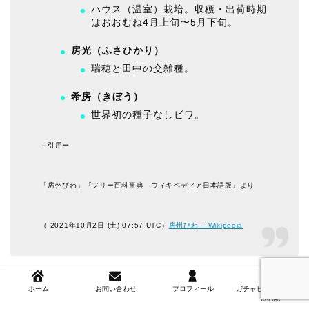
ハウス（温室）栽培。収穫・出荷時期
はおおむね4月上旬〜5月下旬。
房光（ふさひかり）
瑞穂と田中の交雑種。
希房（きぼう）
世界初の種子なしビワ。
－引用ー
「房州びわ」『フリー百科事典 ウィキペディア日本語版』より
（ 2021年10月2日 (土) 07:57 UTC）
房州びわ – Wikipedia
レストラン＆軽食
ホーム
お問い合わせ
プロフィール
ガチャピンズラリー＆
道の駅